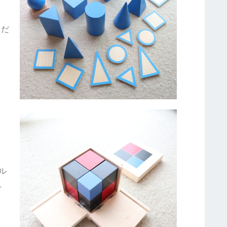
くだ
ル
。