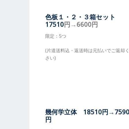
色板１・２・３箱セット
17510
円→6600円
限定：5つ
(片道送料込・返送時は元払いでご返却
さい)
幾何学立体 18510円→759
円