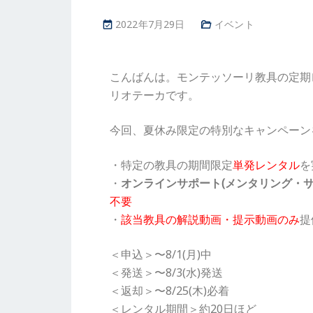
2022年7月29日
イベント
こんばんは。モンテッソーリ教具の定期
リオテーカです。
今回、夏休み限定の特別なキャンペーン
・特定の教具の期間限定
単発レンタル
を
・
オンラインサポート(メンタリング・サ
不要
・
該当教具の解説動画・提示動画のみ
提
＜申込＞〜8/1(月)中
＜発送＞〜8/3(水)発送
＜返却＞〜8/25(木)必着
＜レンタル期間＞約20日ほど