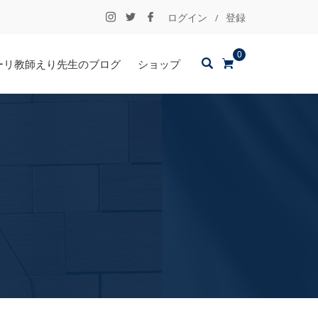
ログイン
登録
/
0
ーリ教師えり先生のブログ
ショップ