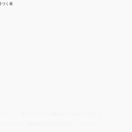
基づく表
レッスン
モンテッソーリ教具レンタルサービス
モンテッソーリ教師えり先生のブログ
ショップ